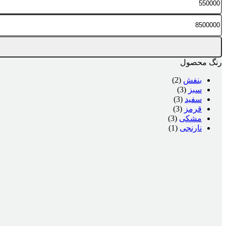
قیمت
قيمت
رنگ محصول
بنفش
(2)
سبز
(3)
سفید
(3)
قرمز
(3)
مشکی
(3)
نارنجی
(1)