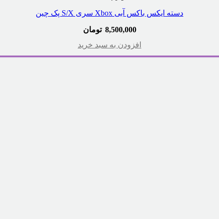
دسته ایکس باکس آبی Xbox سری S/X پک چین
8,500,000
تومان
افزودن به سبد خرید