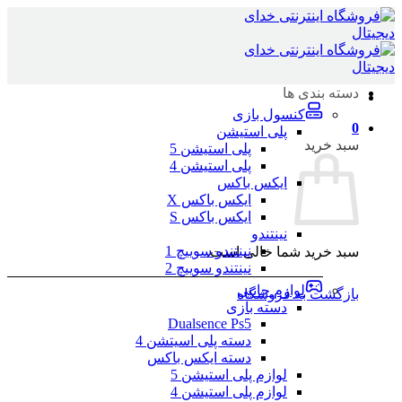
Skip
to
content
دسته بندی ها
کنسول بازی
0
پلی استیشن
سبد خرید
پلی استیشن 5
پلی استیشن 4
ایکس باکس
ایکس باکس X
ایکس باکس S
نینتندو
نینتندو سوییچ 1
سبد خرید شما خالی است.
نینتندو سوییچ 2
لوازم جانبی
بازگشت به فروشگاه
دسته بازی
Dualsence Ps5
دسته پلی اسیتشن 4
دسته ایکس باکس
لوازم پلی استیشن 5
لوازم پلی استیشن 4