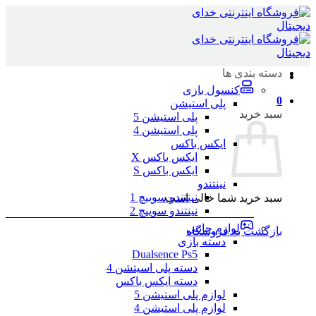
Skip
to
content
دسته بندی ها
کنسول بازی
0
پلی استیشن
سبد خرید
پلی استیشن 5
پلی استیشن 4
ایکس باکس
ایکس باکس X
ایکس باکس S
نینتندو
نینتندو سوییچ 1
سبد خرید شما خالی است.
نینتندو سوییچ 2
لوازم جانبی
بازگشت به فروشگاه
دسته بازی
Dualsence Ps5
دسته پلی اسیتشن 4
دسته ایکس باکس
لوازم پلی استیشن 5
لوازم پلی استیشن 4