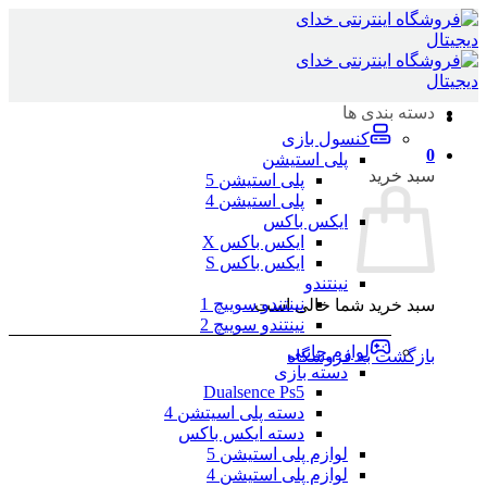
Skip
to
content
دسته بندی ها
کنسول بازی
0
پلی استیشن
سبد خرید
پلی استیشن 5
پلی استیشن 4
ایکس باکس
ایکس باکس X
ایکس باکس S
نینتندو
نینتندو سوییچ 1
سبد خرید شما خالی است.
نینتندو سوییچ 2
لوازم جانبی
بازگشت به فروشگاه
دسته بازی
Dualsence Ps5
دسته پلی اسیتشن 4
دسته ایکس باکس
لوازم پلی استیشن 5
لوازم پلی استیشن 4