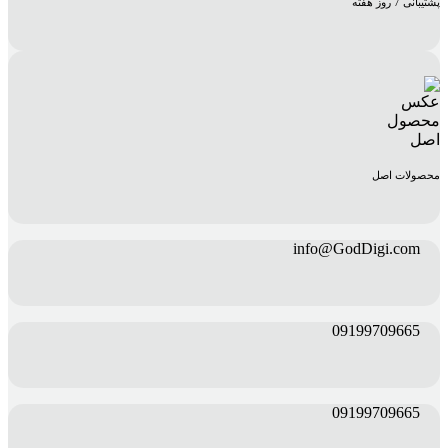
پشتیبانی 7 روز هفته
محصولات اصل
info@GodDigi.com
09199709665
09199709665