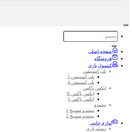
جستجو
برای:
صفجه اصلی
فروشگاه
کنسول بازی
پلی استیشن
پلی استیشن 5
پلی استیشن 4
ایکس باکس
ایکس باکس X
ایکس باکس S
نینتندو
نینتندو سوییچ 1
نینتندو سوییچ 2
لوازم جانبی
دسته بازی