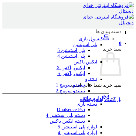
Skip
to
content
دسته بندی ها
کنسول بازی
0
پلی استیشن
سبد خرید
پلی استیشن 5
پلی استیشن 4
ایکس باکس
ایکس باکس X
ایکس باکس S
نینتندو
نینتندو سوییچ 1
سبد خرید شما خالی است.
نینتندو سوییچ 2
لوازم جانبی
بازگشت به فروشگاه
دسته بازی
Dualsence Ps5
دسته پلی اسیتشن 4
دسته ایکس باکس
لوازم پلی استیشن 5
لوازم پلی استیشن 4