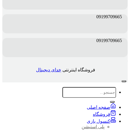
09199709665
09199709665
فروشگاه اینترنتی
خدای دیجیتال
جستجو
برای:
صفجه اصلی
فروشگاه
کنسول بازی
پلی استیشن