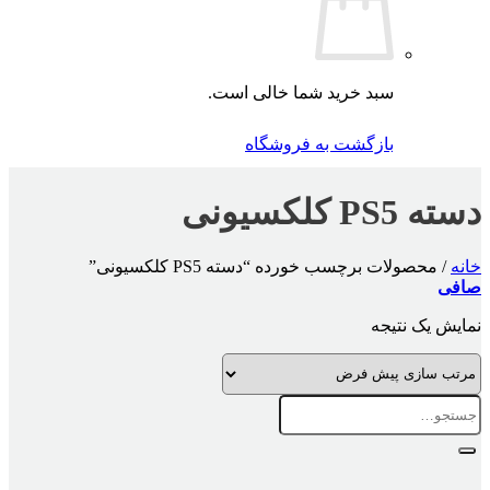
سبد خرید شما خالی است.
بازگشت به فروشگاه
دسته PS5 کلکسیونی
خانه
/
محصولات برچسب خورده “دسته PS5 کلکسیونی”
صافی
نمایش یک نتیجه
جستجو
برای: