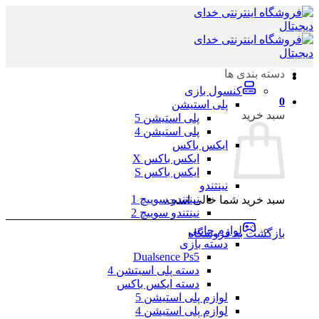
Skip
to
content
دسته بندی ها
کنسول بازی
0
پلی استیشن
سبد خرید
پلی استیشن 5
پلی استیشن 4
ایکس باکس
ایکس باکس X
ایکس باکس S
نینتندو
نینتندو سوییچ 1
سبد خرید شما خالی است.
نینتندو سوییچ 2
لوازم جانبی
بازگشت به فروشگاه
دسته بازی
Dualsence Ps5
دسته پلی اسیتشن 4
دسته ایکس باکس
لوازم پلی استیشن 5
لوازم پلی استیشن 4