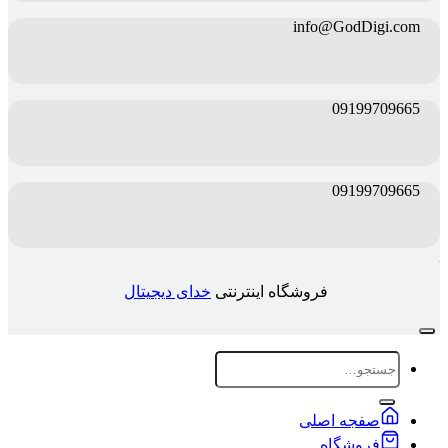
info@GodDigi.com
09199709665
09199709665
فروشگاه اینترنتی
خدای دیجیتال
جستجو
برای:
صفجه اصلی
فروشگاه