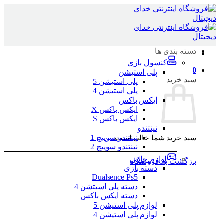
Skip
to
content
دسته بندی ها
کنسول بازی
0
پلی استیشن
سبد خرید
پلی استیشن 5
پلی استیشن 4
ایکس باکس
ایکس باکس X
ایکس باکس S
نینتندو
نینتندو سوییچ 1
سبد خرید شما خالی است.
نینتندو سوییچ 2
لوازم جانبی
بازگشت به فروشگاه
دسته بازی
Dualsence Ps5
دسته پلی اسیتشن 4
دسته ایکس باکس
لوازم پلی استیشن 5
لوازم پلی استیشن 4