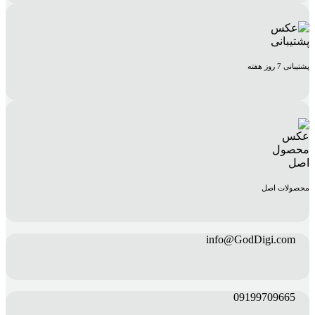
پشتیبانی 7 روز هفته
محصولات اصل
info@GodDigi.com
09199709665