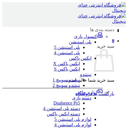
Skip
to
content
دسته بندی ها
کنسول بازی
0
پلی استیشن
سبد خرید
پلی استیشن 5
پلی استیشن 4
ایکس باکس
ایکس باکس X
ایکس باکس S
نینتندو
نینتندو سوییچ 1
سبد خرید شما خالی است.
نینتندو سوییچ 2
لوازم جانبی
بازگشت به فروشگاه
دسته بازی
Dualsence Ps5
دسته پلی اسیتشن 4
دسته ایکس باکس
لوازم پلی استیشن 5
لوازم پلی استیشن 4