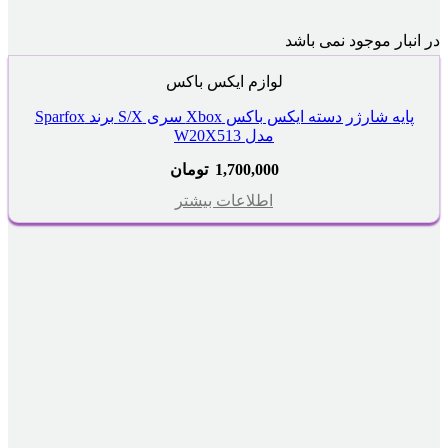
در انبار موجود نمی باشد
لوازم ایکس باکس
پایه شارژر دسته ایکس باکس Xbox سری S/X برند Sparfox
مدل W20X513
1,700,000
تومان
اطلاعات بیشتر