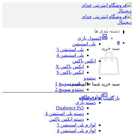
Skip
to
content
دسته بندی ها
کنسول بازی
0
پلی استیشن
سبد خرید
پلی استیشن 5
پلی استیشن 4
ایکس باکس
ایکس باکس X
ایکس باکس S
نینتندو
نینتندو سوییچ 1
سبد خرید شما خالی است.
نینتندو سوییچ 2
لوازم جانبی
بازگشت به فروشگاه
دسته بازی
Dualsence Ps5
دسته پلی اسیتشن 4
دسته ایکس باکس
لوازم پلی استیشن 5
لوازم پلی استیشن 4