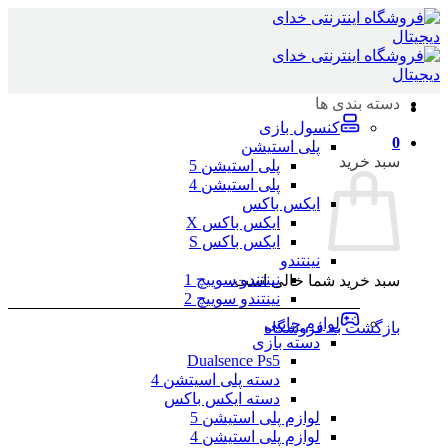
Skip
to
content
دسته بندی ها
کنسول بازی
0
پلی استیشن
سبد خرید
پلی استیشن 5
پلی استیشن 4
ایکس باکس
ایکس باکس X
ایکس باکس S
نینتندو
نینتندو سوییچ 1
سبد خرید شما خالی است.
نینتندو سوییچ 2
لوازم جانبی
بازگشت به فروشگاه
دسته بازی
Dualsence Ps5
دسته پلی اسیتشن 4
دسته ایکس باکس
لوازم پلی استیشن 5
لوازم پلی استیشن 4