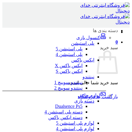
Skip
to
content
دسته بندی ها
کنسول بازی
0
پلی استیشن
سبد خرید
پلی استیشن 5
پلی استیشن 4
ایکس باکس
ایکس باکس X
ایکس باکس S
نینتندو
نینتندو سوییچ 1
سبد خرید شما خالی است.
نینتندو سوییچ 2
لوازم جانبی
بازگشت به فروشگاه
دسته بازی
Dualsence Ps5
دسته پلی اسیتشن 4
دسته ایکس باکس
لوازم پلی استیشن 5
لوازم پلی استیشن 4