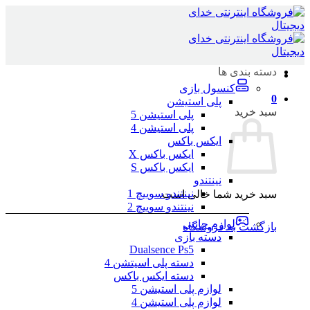
Skip
to
content
دسته بندی ها
کنسول بازی
0
پلی استیشن
سبد خرید
پلی استیشن 5
پلی استیشن 4
ایکس باکس
ایکس باکس X
ایکس باکس S
نینتندو
نینتندو سوییچ 1
سبد خرید شما خالی است.
نینتندو سوییچ 2
لوازم جانبی
بازگشت به فروشگاه
دسته بازی
Dualsence Ps5
دسته پلی اسیتشن 4
دسته ایکس باکس
لوازم پلی استیشن 5
لوازم پلی استیشن 4