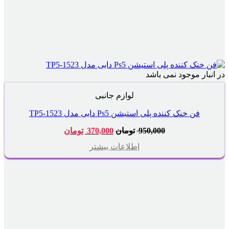
در انبار موجود نمی باشد
لوازم جانبی
فن خنک کننده پلی استیشن Ps5 دابی مدل TP5-1523
قیمت
قیمت
950,000
تومان
370,000
تومان
اصلی:
فعلی:
950,000 تومان
370,000 تومان.
اطلاعات بیشتر
بود.