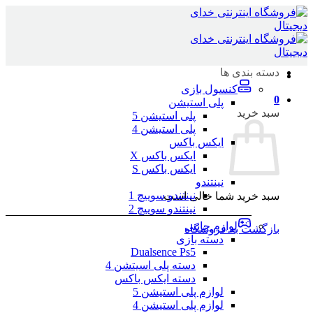
Skip
to
content
دسته بندی ها
کنسول بازی
0
پلی استیشن
سبد خرید
پلی استیشن 5
پلی استیشن 4
ایکس باکس
ایکس باکس X
ایکس باکس S
نینتندو
نینتندو سوییچ 1
سبد خرید شما خالی است.
نینتندو سوییچ 2
لوازم جانبی
بازگشت به فروشگاه
دسته بازی
Dualsence Ps5
دسته پلی اسیتشن 4
دسته ایکس باکس
لوازم پلی استیشن 5
لوازم پلی استیشن 4