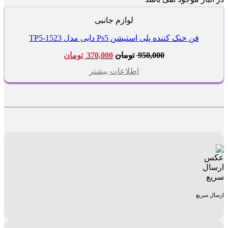
لوازم جانبی
فن خنک کننده پلی استیشن Ps5 دابی مدل TP5-1523
قیمت
قیمت
950,000
تومان
370,000
تومان
اصلی:
فعلی:
950,000 تومان
370,000 تومان.
اطلاعات بیشتر
بود.
ارسال سریع