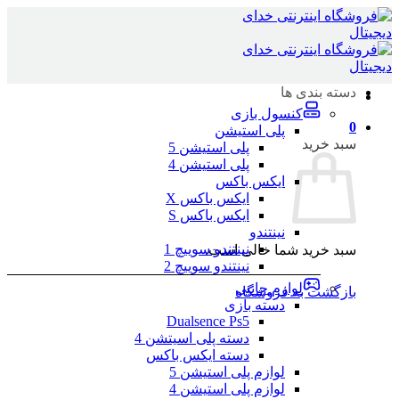
Skip
to
content
دسته بندی ها
کنسول بازی
0
پلی استیشن
سبد خرید
پلی استیشن 5
پلی استیشن 4
ایکس باکس
ایکس باکس X
ایکس باکس S
نینتندو
نینتندو سوییچ 1
سبد خرید شما خالی است.
نینتندو سوییچ 2
لوازم جانبی
بازگشت به فروشگاه
دسته بازی
Dualsence Ps5
دسته پلی اسیتشن 4
دسته ایکس باکس
لوازم پلی استیشن 5
لوازم پلی استیشن 4