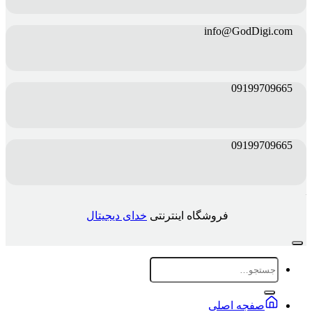
info@GodDigi.com
09199709665
09199709665
فروشگاه اینترنتی
خدای دیجیتال
جستجو
برای:
صفجه اصلی