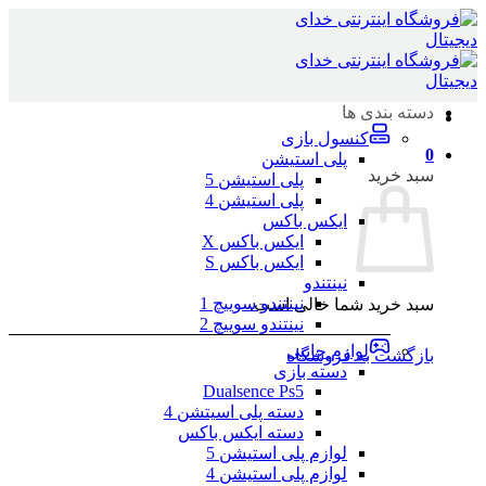
Skip
to
content
دسته بندی ها
کنسول بازی
0
پلی استیشن
سبد خرید
پلی استیشن 5
پلی استیشن 4
ایکس باکس
ایکس باکس X
ایکس باکس S
نینتندو
نینتندو سوییچ 1
سبد خرید شما خالی است.
نینتندو سوییچ 2
لوازم جانبی
بازگشت به فروشگاه
دسته بازی
Dualsence Ps5
دسته پلی اسیتشن 4
دسته ایکس باکس
لوازم پلی استیشن 5
لوازم پلی استیشن 4