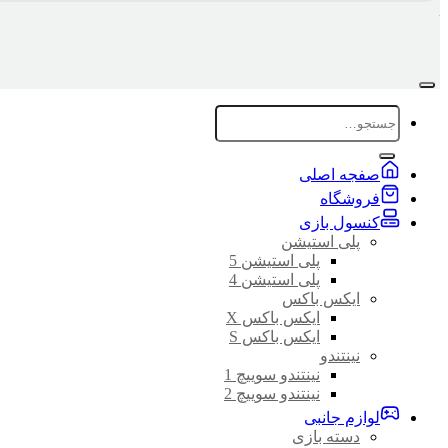
جستجو
برای:
صفجه اصلی
فروشگاه
کنسول بازی
پلی استیشن
پلی استیشن 5
پلی استیشن 4
ایکس باکس
ایکس باکس X
ایکس باکس S
نینتندو
نینتندو سوییچ 1
نینتندو سوییچ 2
لوازم جانبی
دسته بازی