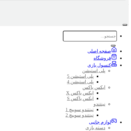
جستجو
برای:
صفجه اصلی
فروشگاه
کنسول بازی
پلی استیشن
پلی استیشن 5
پلی استیشن 4
ایکس باکس
ایکس باکس X
ایکس باکس S
نینتندو
نینتندو سوییچ 1
نینتندو سوییچ 2
لوازم جانبی
دسته بازی