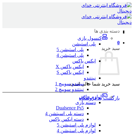
Skip
to
content
دسته بندی ها
کنسول بازی
0
پلی استیشن
سبد خرید
پلی استیشن 5
پلی استیشن 4
ایکس باکس
ایکس باکس X
ایکس باکس S
نینتندو
نینتندو سوییچ 1
سبد خرید شما خالی است.
نینتندو سوییچ 2
لوازم جانبی
بازگشت به فروشگاه
دسته بازی
Dualsence Ps5
دسته پلی اسیتشن 4
دسته ایکس باکس
لوازم پلی استیشن 5
لوازم پلی استیشن 4