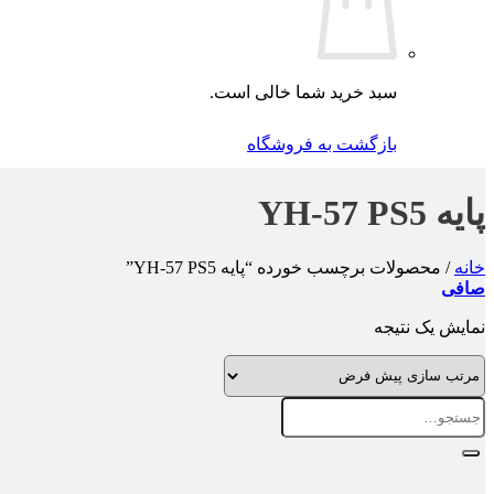
سبد خرید شما خالی است.
بازگشت به فروشگاه
پایه YH-57 PS5
خانه
/
محصولات برچسب خورده “پایه YH-57 PS5”
صافی
نمایش یک نتیجه
جستجو
برای: