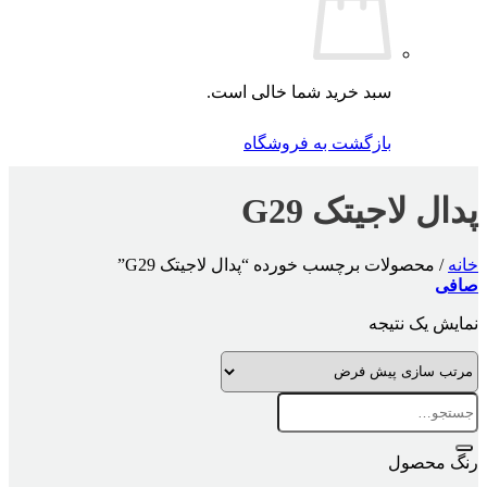
سبد خرید شما خالی است.
بازگشت به فروشگاه
پدال لاجیتک G29
خانه
/
محصولات برچسب خورده “پدال لاجیتک G29”
صافی
نمایش یک نتیجه
جستجو
برای:
رنگ محصول