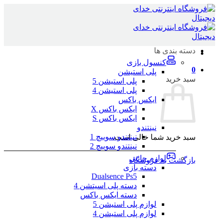
Skip
to
content
دسته بندی ها
کنسول بازی
0
پلی استیشن
سبد خرید
پلی استیشن 5
پلی استیشن 4
ایکس باکس
ایکس باکس X
ایکس باکس S
نینتندو
نینتندو سوییچ 1
سبد خرید شما خالی است.
نینتندو سوییچ 2
لوازم جانبی
بازگشت به فروشگاه
دسته بازی
Dualsence Ps5
دسته پلی اسیتشن 4
دسته ایکس باکس
لوازم پلی استیشن 5
لوازم پلی استیشن 4