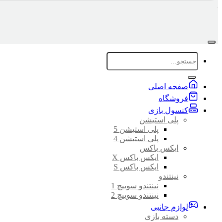
جستجو
برای:
صفجه اصلی
فروشگاه
کنسول بازی
پلی استیشن
پلی استیشن 5
پلی استیشن 4
ایکس باکس
ایکس باکس X
ایکس باکس S
نینتندو
نینتندو سوییچ 1
نینتندو سوییچ 2
لوازم جانبی
دسته بازی