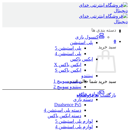
Skip
to
content
دسته بندی ها
کنسول بازی
0
پلی استیشن
سبد خرید
پلی استیشن 5
پلی استیشن 4
ایکس باکس
ایکس باکس X
ایکس باکس S
نینتندو
نینتندو سوییچ 1
سبد خرید شما خالی است.
نینتندو سوییچ 2
لوازم جانبی
بازگشت به فروشگاه
دسته بازی
Dualsence Ps5
دسته پلی اسیتشن 4
دسته ایکس باکس
لوازم پلی استیشن 5
لوازم پلی استیشن 4