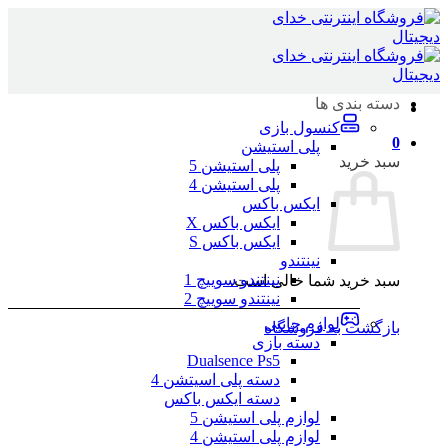
Skip
to
content
دسته بندی ها
کنسول بازی
0
پلی استیشن
سبد خرید
پلی استیشن 5
پلی استیشن 4
ایکس باکس
ایکس باکس X
ایکس باکس S
نینتندو
نینتندو سوییچ 1
سبد خرید شما خالی است.
نینتندو سوییچ 2
لوازم جانبی
بازگشت به فروشگاه
دسته بازی
Dualsence Ps5
دسته پلی اسیتشن 4
دسته ایکس باکس
لوازم پلی استیشن 5
لوازم پلی استیشن 4