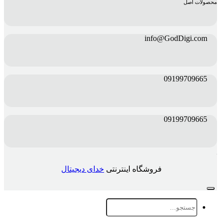
محصولات اصل
info@GodDigi.com
09199709665
09199709665
فروشگاه اینترنتی
خدای دیجیتال
جستجو
برای: