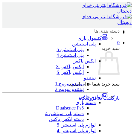
Skip
to
content
دسته بندی ها
کنسول بازی
0
پلی استیشن
سبد خرید
پلی استیشن 5
پلی استیشن 4
ایکس باکس
ایکس باکس X
ایکس باکس S
نینتندو
نینتندو سوییچ 1
سبد خرید شما خالی است.
نینتندو سوییچ 2
لوازم جانبی
بازگشت به فروشگاه
دسته بازی
Dualsence Ps5
دسته پلی اسیتشن 4
دسته ایکس باکس
لوازم پلی استیشن 5
لوازم پلی استیشن 4