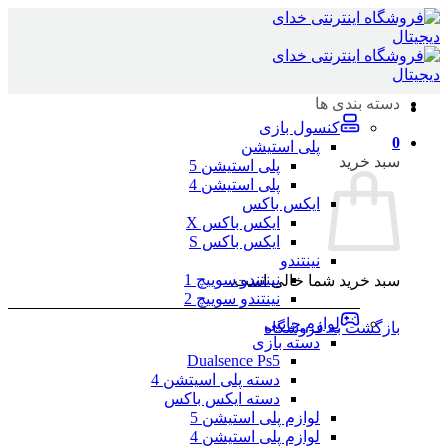
Skip
to
content
دسته بندی ها
کنسول بازی
0
پلی استیشن
سبد خرید
پلی استیشن 5
پلی استیشن 4
ایکس باکس
ایکس باکس X
ایکس باکس S
نینتندو
نینتندو سوییچ 1
سبد خرید شما خالی است.
نینتندو سوییچ 2
لوازم جانبی
بازگشت به فروشگاه
دسته بازی
Dualsence Ps5
دسته پلی اسیتشن 4
دسته ایکس باکس
لوازم پلی استیشن 5
لوازم پلی استیشن 4