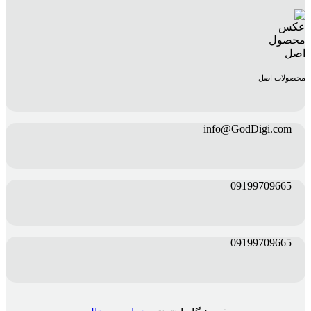
محصولات اصل
info@GodDigi.com
09199709665
09199709665