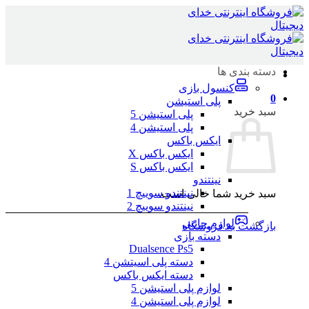
Skip
to
content
دسته بندی ها
کنسول بازی
0
پلی استیشن
سبد خرید
پلی استیشن 5
پلی استیشن 4
ایکس باکس
ایکس باکس X
ایکس باکس S
نینتندو
نینتندو سوییچ 1
سبد خرید شما خالی است.
نینتندو سوییچ 2
لوازم جانبی
بازگشت به فروشگاه
دسته بازی
Dualsence Ps5
دسته پلی اسیتشن 4
دسته ایکس باکس
لوازم پلی استیشن 5
لوازم پلی استیشن 4