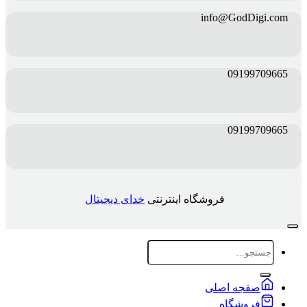
info@GodDigi.com
09199709665
09199709665
فروشگاه اینترنتی
خدای دیجیتال
جستجو
برای:
صفجه اصلی
فروشگاه