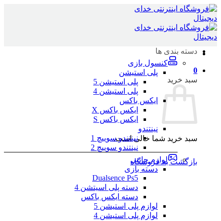
Skip
to
content
دسته بندی ها
کنسول بازی
0
پلی استیشن
سبد خرید
پلی استیشن 5
پلی استیشن 4
ایکس باکس
ایکس باکس X
ایکس باکس S
نینتندو
نینتندو سوییچ 1
سبد خرید شما خالی است.
نینتندو سوییچ 2
لوازم جانبی
بازگشت به فروشگاه
دسته بازی
Dualsence Ps5
دسته پلی اسیتشن 4
دسته ایکس باکس
لوازم پلی استیشن 5
لوازم پلی استیشن 4