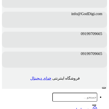
info@GodDigi.com
09199709665
09199709665
فروشگاه اینترنتی
خدای دیجیتال
جستجو
برای: