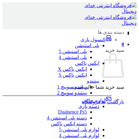
Skip
to
content
دسته بندی ها
کنسول بازی
0
پلی استیشن
سبد خرید
پلی استیشن 5
پلی استیشن 4
ایکس باکس
ایکس باکس X
ایکس باکس S
نینتندو
نینتندو سوییچ 1
سبد خرید شما خالی است.
نینتندو سوییچ 2
لوازم جانبی
بازگشت به فروشگاه
دسته بازی
Dualsence Ps5
دسته پلی اسیتشن 4
دسته ایکس باکس
لوازم پلی استیشن 5
لوازم پلی استیشن 4