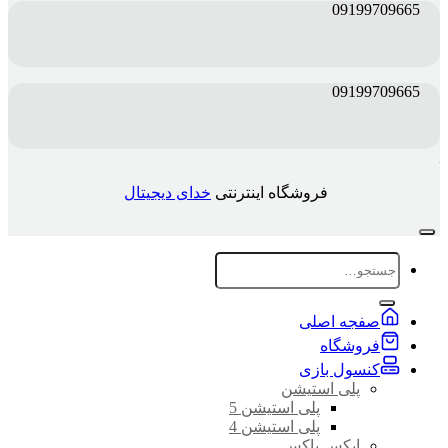
09199709665
09199709665
فروشگاه اینترنتی
خدای دیجیتال
جستجو
برای:
صفجه اصلی
فروشگاه
کنسول بازی
پلی استیشن
پلی استیشن 5
پلی استیشن 4
ایکس باکس