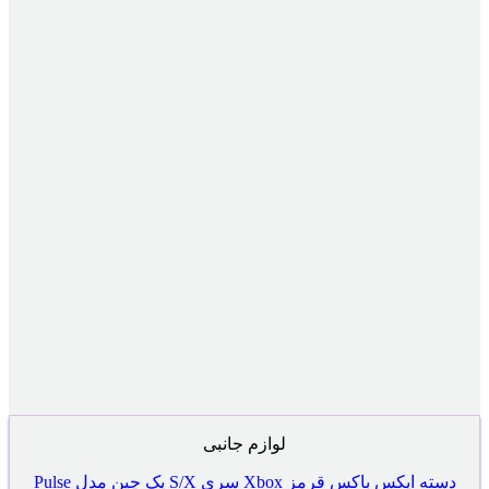
لوازم جانبی
دسته ایکس باکس قرمز Xbox سری S/X پک چین مدل Pulse