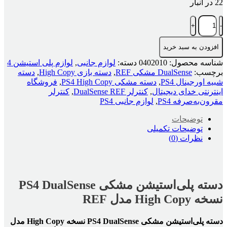
22 در انبار
دسته
پلی‌استیشن
مشکی
افزودن به سبد خرید
Ps4
DualSense
شناسه محصول:
0402010
دسته:
لوازم جانبی
,
لوازم پلی استیشن 4
نسخه
برچسب:
DualSense مشکی REF
,
دسته بازی High Copy
,
دسته
High
شبیه اورجینال PS4
,
دسته مشکی PS4 High Copy
,
فروشگاه
Copy
اینترنتی خدای دیجیتال
,
کنترلر DualSense REF
,
کنترلر
مدل
مقرون‌به‌صرفه PS4
,
لوازم جانبی PS4
REF
عدد
توضیحات
توضیحات تکمیلی
نظرات (0)
دسته پلی‌استیشن مشکی PS4 DualSense
نسخه High Copy مدل REF
دسته پلی‌استیشن مشکی PS4 DualSense نسخه High Copy مدل