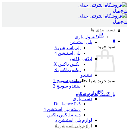
Skip
to
content
دسته بندی ها
کنسول بازی
0
پلی استیشن
سبد خرید
پلی استیشن 5
پلی استیشن 4
ایکس باکس
ایکس باکس X
ایکس باکس S
نینتندو
نینتندو سوییچ 1
سبد خرید شما خالی است.
نینتندو سوییچ 2
لوازم جانبی
بازگشت به فروشگاه
دسته بازی
Dualsence Ps5
دسته پلی اسیتشن 4
دسته ایکس باکس
لوازم پلی استیشن 5
لوازم پلی استیشن 4