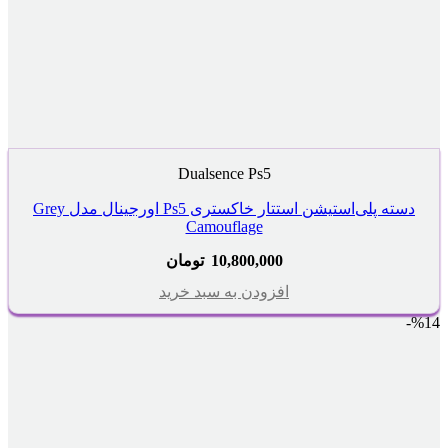
Dualsence Ps5
دسته پلی‌استیشن استتار خاکستری Ps5 اورجینال مدل Grey
Camouflage
10,800,000
تومان
افزودن به سبد خرید
%14-