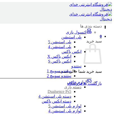
Skip
to
content
دسته بندی ها
کنسول بازی
0
پلی استیشن
سبد خرید
پلی استیشن 5
پلی استیشن 4
ایکس باکس
ایکس باکس X
ایکس باکس S
نینتندو
نینتندو سوییچ 1
سبد خرید شما خالی است.
نینتندو سوییچ 2
لوازم جانبی
بازگشت به فروشگاه
دسته بازی
Dualsence Ps5
دسته پلی اسیتشن 4
دسته ایکس باکس
لوازم پلی استیشن 5
لوازم پلی استیشن 4