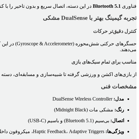
فناوری
Bluetooth 5.1
در این دسته، اتصال سریع و بدون تاخیر را با ک
تجربه گیمینگ بهتر با DualSense مشکی
کنترل دقیق‌تر حرکات
حسگرهای حرک
می‌دهند.
مناسب برای تمام سبک‌های بازی
از بازی‌های اکشن و ورزشی گرفته تا شبیه‌سازی و مسابقه‌ای، دسته DualSense مشکی عملکردی پایدار و پاسخگو دارد و برای همه ژانرها مناسب است.
مشخصات فنی
مدل:
DualSense Wireless Controller
رنگ:
مشکی مات (Midnight Black)
اتصال:
بی‌سیم (Bluetooth 5.1) و باسیم (USB-C)
ویژگی‌ها:
Haptic Feedback، Adaptive Triggers، میکروفون داخلی