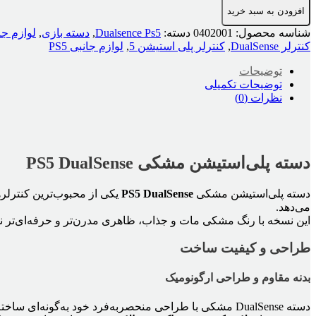
افزودن به سبد خرید
Ps5
DualSense
شناسه محصول:
0402001
دسته:
Dualsence Ps5
,
دسته بازی
,
لوازم جا
عدد
کنترلر DualSense
,
کنترلر پلی استیشن 5
,
لوازم جانبی PS5
توضیحات
توضیحات تکمیلی
نظرات (0)
دسته پلی‌استیشن مشکی PS5 DualSense
دسته پلی‌استیشن مشکی
PS5 DualSense
یکی از محبوب‌ترین کنترلره
می‌دهد.
این نسخه با رنگ مشکی مات و جذاب، ظاهری مدرن‌تر و حرفه‌ای‌تر
طراحی و کیفیت ساخت
بدنه مقاوم و طراحی ارگونومیک
دسته DualSense مشکی با طراحی منحصر‌به‌فرد خود به‌گونه‌ای ساخته شده تا به‌راحتی در دست جای گیرد و در جلسات طولانی بازی، کمترین خستگی را ایجاد کند.