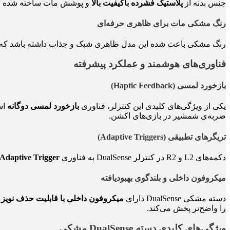
جنس بدنه از
پلاستیک فشرده باکیفیت بالا
و پوشش مات ساخته شده که ع
رنگ مشکی مات برای ظاهری حرفه‌ای
رنگ مشکی باعث شده این مدل ظاهری شیک و جذاب داشته باشد که با کنسول‌های PS5 مشکی یا سفید به‌
فناوری‌های هوشمند و عملکرد پیشرفته
بازخورد لمسی (Haptic Feedback)
یکی از ویژگی‌های کلیدی این کنترلر، فناوری
بازخورد لمسی دوگانه
اس
ضربه‌ی شمشیر در بازی‌های اکشن.
تریگرهای تطبیقی (Adaptive Triggers)
دکمه‌های L2 و R2 در کنترلر DualSense به فناوری
Adaptive Trigger
میکروفون داخلی و بلندگوی بهبودیافته
دسته مشکی DualSense دارای
میکروفون داخلی با قابلیت حذف نویز
ا
را واضح‌تر پخش می‌کند.
ویژگی‌های کلیدی دسته DualSense مشکی